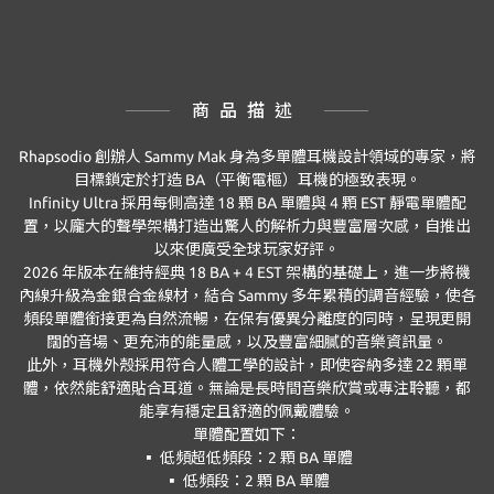
商品描述
Rhapsodio 創辦人 Sammy Mak 身為多單體耳機設計領域的專家，將
目標鎖定於打造 BA（平衡電樞）耳機的極致表現。
Infinity Ultra 採用每側高達 18 顆 BA 單體與 4 顆 EST 靜電單體配
置，以龐大的聲學架構打造出驚人的解析力與豐富層次感，自推出
以來便廣受全球玩家好評。
2026 年版本在維持經典 18 BA + 4 EST 架構的基礎上，進一步將機
內線升級為金銀合金線材，結合 Sammy 多年累積的調音經驗，使各
頻段單體銜接更為自然流暢，在保有優異分離度的同時，呈現更開
闊的音場、更充沛的能量感，以及豐富細膩的音樂資訊量。
此外，耳機外殼採用符合人體工學的設計，即使容納多達 22 顆單
體，依然能舒適貼合耳道。無論是長時間音樂欣賞或專注聆聽，都
能享有穩定且舒適的佩戴體驗。
單體配置如下：
▪ 低頻超低頻段：2 顆 BA 單體
▪ 低頻段：2 顆 BA 單體