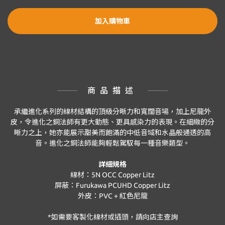
加入購物車
商品描述
承繼進化系列的線材結構的頂級分晰力和寬闊音場，加上尼龍外
皮，令進化之銅法師有更大動態、更具感染力的表現。在細緻的分
晰力之上，她亦能展示甜美而飽滿的中低音域和水晶般通透的高
音。進化之銅法師能夠輕鬆駕馭每一種音樂類型。
詳細規格
線材：5N OCC Copper Litz
屏蔽：Furukawa PCUHD Copper Litz
外皮：PVC + 紅色尼龍
*如需要客製化線材或插頭，請向店主查詢